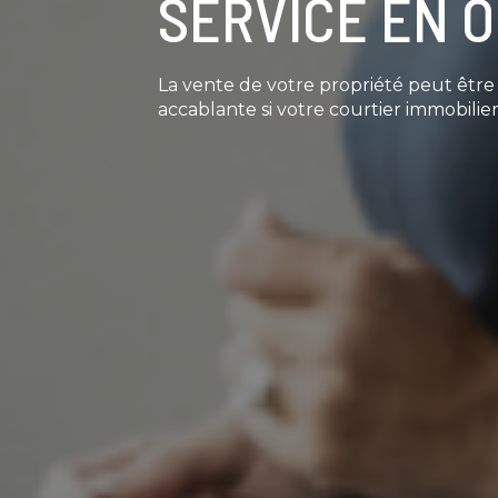
SERVICE EN 
La vente de votre propriété peut êtr
accablante si votre courtier immobilier 